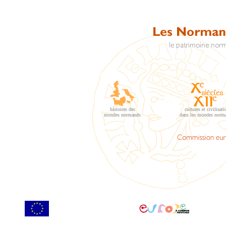
histoires des
cultures et civilisati
mondes normands
dans les mondes norm